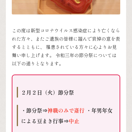
この度は新型コロナウイルス感染症により亡くなら
れた方々、またご遺族の皆様に謹んで哀悼の意を表
するとともに、 罹患されている方々に心よりお見
舞い申し上げます。 令和三年の節分祭については
以下の通りとなります。
２月２日（火）節分祭
・節分祭⇒
神職のみで斎行
・年男年女
による豆まき行事⇒
中止