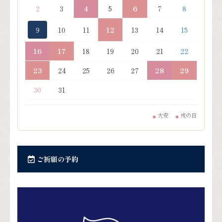
23
24
25
26
27
28
29
30
31
大安
戌の日
●
●
ご祈願の予約
ご祈願の予約
電話予約