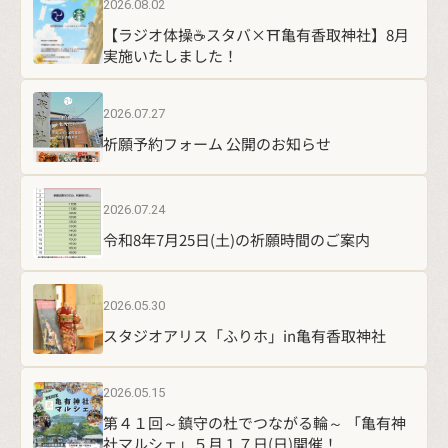
祈願予約フォーム 公開のお知らせ
2026.07.24
令和8年7月25日(土)の祈願時間のご案内
2026.05.30
スタジオアリス「ふりホ」in亀有香取神社
2026.05.15
第４１回～鎮守の杜でつながる輪～ 「亀有神
社マルシェ」５月１７日(日)開催！
2026.05.01
【🌳GW新緑の境内でラジオ体操☕️スタバ×⛩️
亀有香取神社】