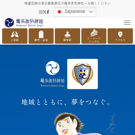
開運厄除は東京都葛飾区の亀有香取神社へお越しください
Japanese
Tog
ラ・ローズ
ご祈願
御守・絵馬
御朱印
アクセス
ジャポネ
亀有香取神社 × 南葛SC
地域とともに、夢をつなぐ。