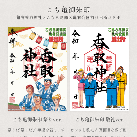
こち亀御朱印
亀有香取神社×こちら葛飾区亀有公園前派出所コラボ
こち亀御朱印 祭りver.
こち亀御朱印 敬礼ver.
祭りだ 祭りだ！ 半纏を着て、す
ビシッと敬礼！ 真面目な顔で勤