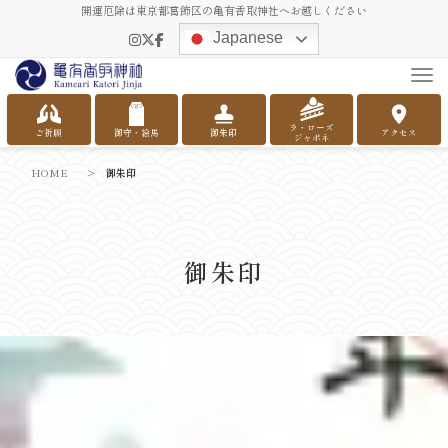
開運厄除は東京都葛飾区の亀有香取神社へお越しください
Japanese
Tog
ラ・ローズ
ご祈願
御守・絵馬
御朱印
アクセス
ジャポネ
HOME
>
御朱印
御朱印