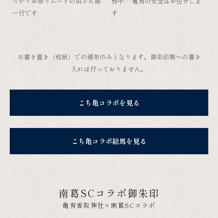
っかりお祭りムードの両さん御
務中… 亀有の安全はお任せしま
一行です
す
※書き置き（和紙）での頒布のみとなります。御朱印帳への書き
入れは行っておりません。
こち亀コラボを見る
こち亀コラボ絵馬を見る
南葛SCコラボ御朱印
亀有香取神社×南葛SCコラボ