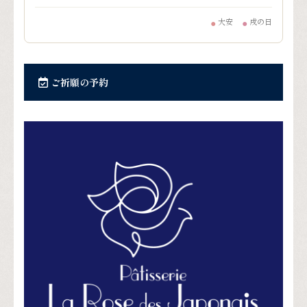
大安
戌の日
●
●
ご祈願の予約