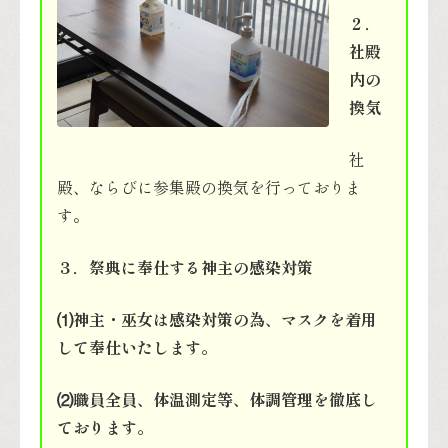
２．
社殿
内の
換気
社
殿、ならびに参集殿の換気を行っておりま
す。
３．祭典に奉仕する神主の感染対策
⑴神主・巫女は感染対策の為、マスクを着用
して奉仕いたします。
⑵職員全員、体温測定等、体調管理を徹底し
ております。