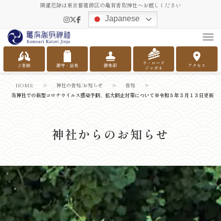
開運厄除は東京都葛飾区の亀有香取神社へお越しください
Japanese
Tog
ラ・ローズ
ご祈願
御守・絵馬
御朱印
アクセス
ジャポネ
HOME
>
神社の告知/お知らせ
>
告知
>
当神社での新型コロナウイルス感染予防、拡大防止対策について※令和５年３月１３日更新
神社からのお知らせ