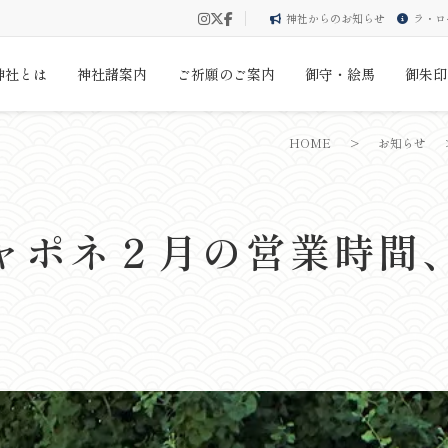
神社からのお知らせ
ラ・ロ
神社とは
神社諸案内
ご祈願のご案内
御守・絵馬
御朱印
HOME
>
お知らせ
ャポネ２月の営業時間