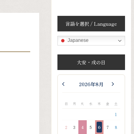
言語を選択 / Language
Japanese
大安・戌の日
2026年8月
日
月
火
水
木
金
土
1
2
3
4
5
6
7
8