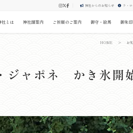
神社からのお知らせ
ラ・ロ
神社とは
神社諸案内
ご祈願のご案内
御守・絵馬
御朱印
HOME
>
お
・ジャポネ かき氷開