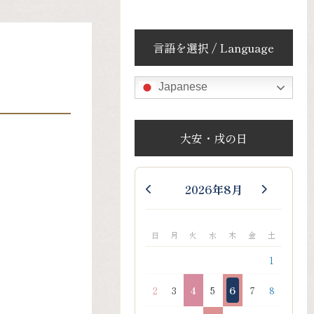
言語を選択 / Language
Japanese
大安・戌の日
2026年8月
日
月
火
水
木
金
土
1
2
3
4
5
6
7
8