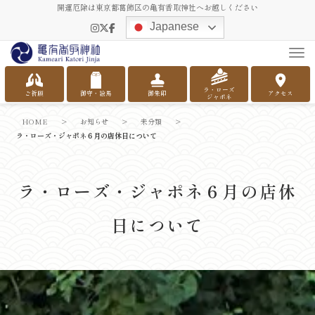
開運厄除は東京都葛飾区の亀有香取神社へお越しください
Japanese
Tog
ラ・ローズ
ご祈願
御守・絵馬
御朱印
アクセス
ジャポネ
HOME
>
お知らせ
>
未分類
>
ラ・ローズ・ジャポネ６月の店休日について
ラ・ローズ・ジャポネ６月の店休
日について