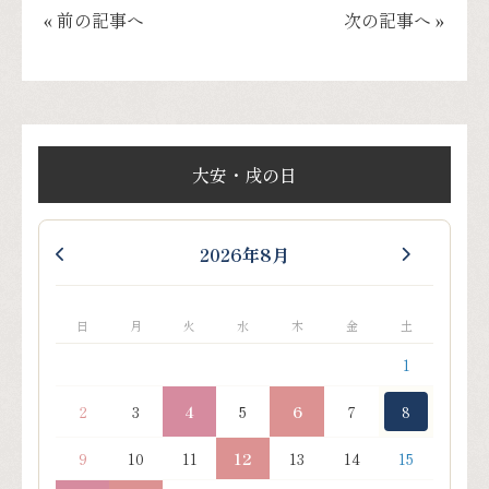
« 前の記事へ
次の記事へ »
大安・戌の日
2026年8月
日
月
火
水
木
金
土
1
2
3
4
5
6
7
8
9
10
11
12
13
14
15