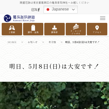
開運厄除は東京都葛飾区の亀有香取神社へお越しください
Japanese
Tog
ラ・ローズ
ご祈願
御守・絵馬
御朱印
アクセス
ジャポネ
HOME
>
お知らせ
>
未分類
>
明日、5月8日(日)は大安です！
明日、5月8日(日)は大安です！