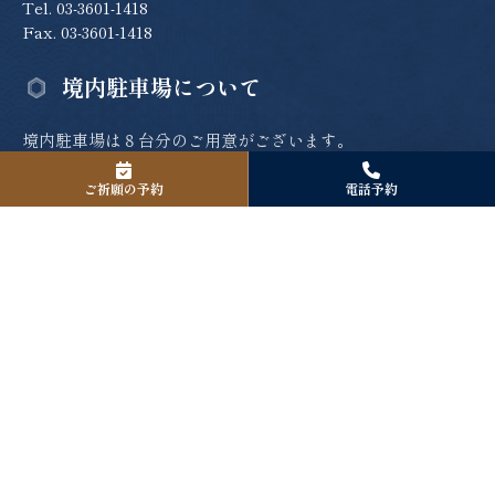
Tel. 03-3601-1418
Fax. 03-3601-1418
境内駐車場について
境内駐車場は８台分のご用意がございます。
お宮参り、厄除け、七五三詣、安産祈願などご社殿で祈願を
ご祈願の予約
電話予約
お受けになられる方のみのご利用となります。
ご駐車の際は許可証を発行致しますので、お受付の際にお申
し出下さい。
アクセスの詳細へ