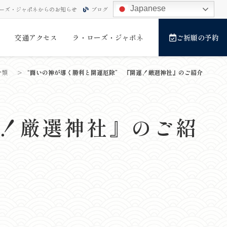
Japanese
ーズ・ジャポネからのお知らせ
ブログ
交通アクセス
ラ・ローズ・ジャポネ
ご祈願の予約
分類
>
“闘いの神が導く勝利と開運厄除” 『開運！厳選神社』のご紹介
運！厳選神社』のご紹