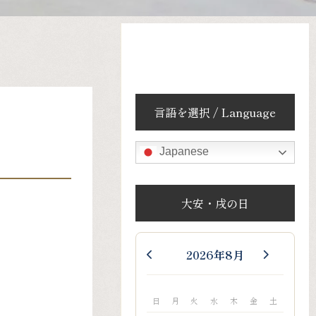
言語を選択 / Language
Japanese
大安・戌の日
2026年8月
日
月
火
水
木
金
土