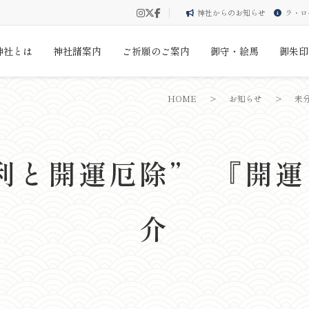
神社からのお知らせ
ラ・ロ
神社とは
神社諸案内
ご祈願のご案内
御守・絵馬
御朱印
HOME
>
お知らせ
>
未
利と開運厄除” 『開
介