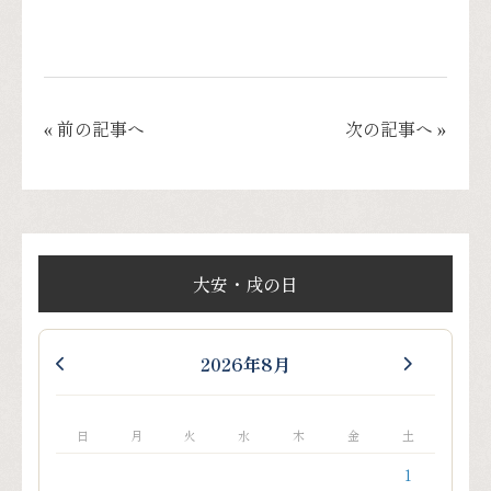
« 前の記事へ
次の記事へ »
大安・戌の日
2026年8月
日
月
火
水
木
金
土
1