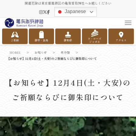
開運厄除は東京都葛飾区の亀有香取神社へお越しください
Japanese
Tog
ラ・ローズ
ご祈願
御守・絵馬
御朱印
アクセス
ジャポネ
HOME
>
お知らせ
>
未分類
>
【お知らせ】12月4日(土・大安)のご祈願ならびに御朱印について
【お知らせ】12月4日(土・大安)の
ご祈願ならびに御朱印について