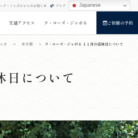
Japanese
ーズ・ジャポネからのお知らせ
ブログ
交通アクセス
ラ・ローズ・ジャポネ
ご祈願の予約
らせ
>
未分類
>
ラ・ローズ・ジャポネ １１月の店休日について
休日について