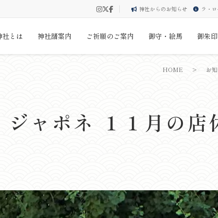
神社からのお知らせ
ラ・ロ
神社とは
神社諸案内
ご祈願のご案内
御守・絵馬
御朱印
HOME
>
お知
・ジャポネ １１月の店