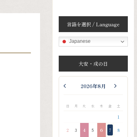
言語を選択 / Language
Japanese
大安・戌の日
2026年8月
日
月
火
水
木
金
土
1
2
3
4
5
6
7
8