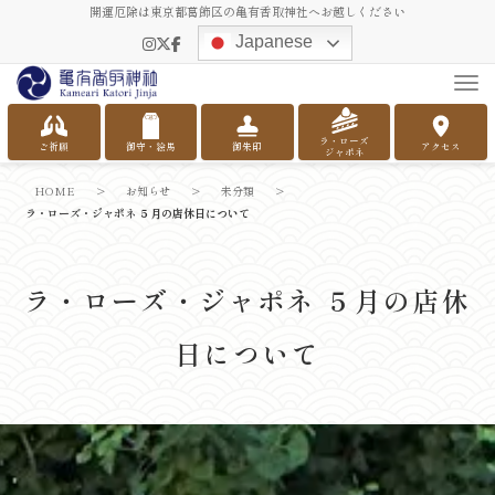
開運厄除は東京都葛飾区の亀有香取神社へお越しください
Japanese
Tog
ラ・ローズ
ご祈願
御守・絵馬
御朱印
アクセス
ジャポネ
HOME
>
お知らせ
>
未分類
>
ラ・ローズ・ジャポネ ５月の店休日について
ラ・ローズ・ジャポネ ５月の店休
日について