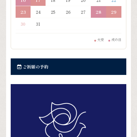
23
24
25
26
27
28
29
30
31
大安
戌の日
●
●
ご祈願の予約