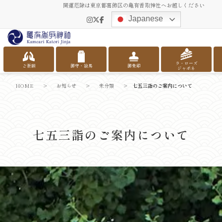
開運厄除は東京都葛飾区の亀有香取神社へお越しください
Japanese
ラ・ローズ
ご祈願
御守・絵馬
御朱印
ジャポネ
HOME
>
お知らせ
>
未分類
>
七五三詣のご案内について
七五三詣のご案内について