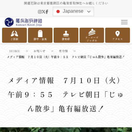
開運厄除は東京都葛飾区の亀有香取神社へお越しください
Japanese
Tog
ラ・ローズ
ご祈願
御守・絵馬
御朱印
アクセス
ジャポネ
HOME
>
お知らせ
>
未分類
>
メディア情報 ７月１０日（火）午前９：５５ テレビ朝日「じゅん散歩」亀有編放送！
メディア情報 ７月１０日（火）
午前９：５５ テレビ朝日「じゅ
ん散歩」亀有編放送！