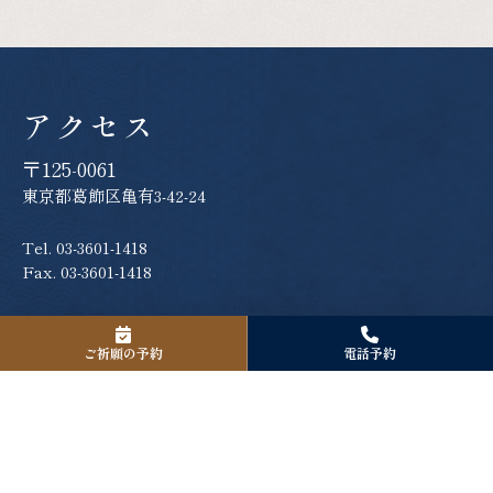
アクセス
〒125-0061
東京都葛飾区亀有3-42-24
Tel. 03-3601-1418
Fax. 03-3601-1418
境内駐車場について
ご祈願の予約
電話予約
境内駐車場は８台分のご用意がございます。
お宮参り、厄除け、七五三詣、安産祈願などご社殿で祈願を
お受けになられる方のみのご利用となります。
ご駐車の際は許可証を発行致しますので、お受付の際にお申