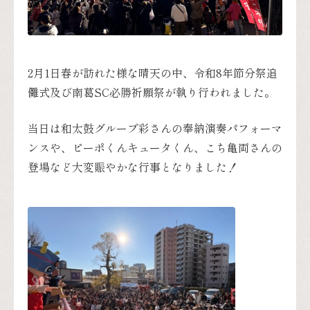
2月1日春が訪れた様な晴天の中、令和8年節分祭追
儺式及び南葛SC必勝祈願祭が執り行われました。
当日は和太鼓グループ彩さんの奉納演奏パフォーマ
ンスや、ピーポくんキュータくん、こち亀両さんの
登場など大変賑やかな行事となりました！