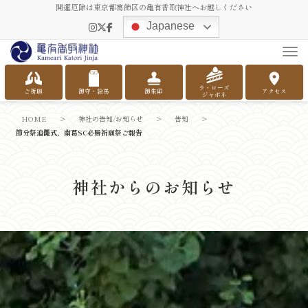
開運厄除は東京都葛飾区の亀有香取神社へお越しください
Japanese
Tog
ラ・ローズ
ご祈願
御守・絵馬
御朱印
アクセス
ジャポネ
HOME
>
神社の告知/お知らせ
>
告知
>
節分祭追儺式、南葛SC必勝祈願祭ご報告
神社からのお知らせ