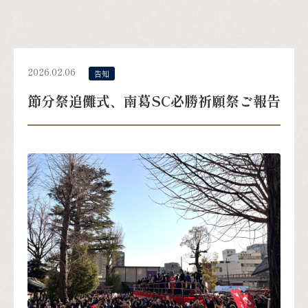
2026.02.06
告知
節分祭追儺式、南葛SC必勝祈願祭ご報告