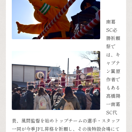
南葛
SC必
勝祈願
祭で
は、キ
ャプテ
ン翼原
作者で
もある
高橋陽
一南葛
SC代
表、風間監督を始めトップチームの選手・スタッフ
一同が今季JFL昇格を祈願し、その後特設会場にて