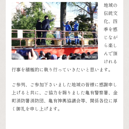
地域の
伝統文
化、四
季を感
じなが
ら楽し
んで頂
けれる
行事を積極的に執り行っていきたいと思います。
ご参列、ご参加下さいました地域の皆様に感謝申し
上げると共に、ご協力を賜りました亀有警察署、金
町消防署消防団、亀有神輿協議会等、関係各位に厚
く御礼を申し上げます。