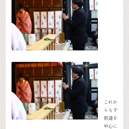
これか
らも子
供達を
中心に