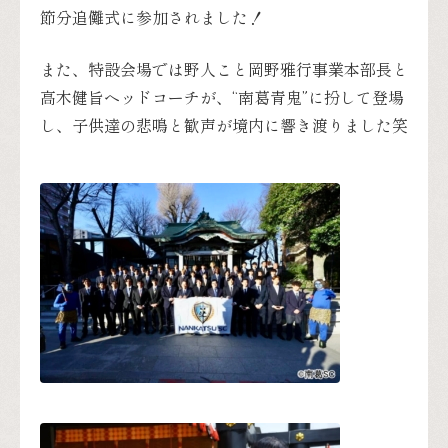
節分追儺式に参加されました！
また、特設会場では野人こと岡野雅行事業本部長と
高木健旨ヘッドコーチが、“南葛青鬼”に扮して登場
し、子供達の悲鳴と歓声が境内に響き渡りました笑