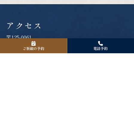
アクセス
〒125-0061
東京都葛飾区亀有3-42-24
ご祈願の予約
電話予約
Tel. 03-3601-1418
Fax. 03-3601-1418
境内駐車場について
境内駐車場は８台分のご用意がございます。
お宮参り、厄除け、七五三詣、安産祈願などご社殿で祈願を
お受けになられる方のみのご利用となります。
ご駐車の際は許可証を発行致しますので、お受付の際にお申
し出下さい。