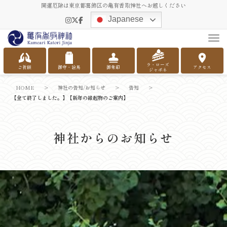
開運厄除は東京都葛飾区の亀有香取神社へお越しください
Japanese
Tog
ラ・ローズ
ご祈願
御守・絵馬
御朱印
アクセス
ジャポネ
HOME
>
神社の告知/お知らせ
>
告知
>
【全て終了しました。】【新年の縁起物のご案内】
神社からのお知らせ