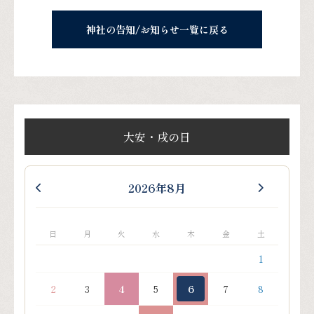
神社の告知/お知らせ一覧に戻る
大安・戌の日
2026年8月
日
月
火
水
木
金
土
1
2
3
4
5
6
7
8