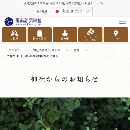
開運厄除は東京都葛飾区の亀有香取神社へお越しください
Japanese
Tog
ラ・ローズ
ご祈願
御守・絵馬
御朱印
アクセス
ジャポネ
HOME
>
神社の告知/お知らせ
>
告知
>
２月２日(日・節分)の祈願時間のご案内
神社からのお知らせ