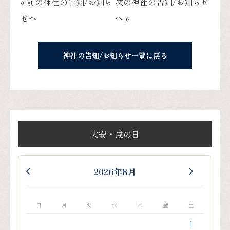
« 前の神社の告知/お知ら
次の神社の告知/お知らせ
せへ
へ »
神社の告知/お知らせ一覧に戻る
大安・戌の日
2026年8月
日
月
火
水
木
金
土
1