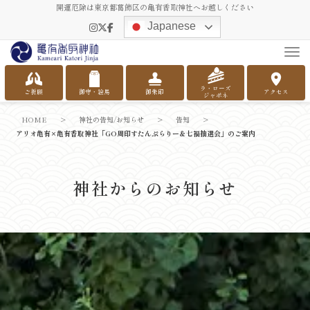
開運厄除は東京都葛飾区の亀有香取神社へお越しください
Japanese
Tog
ラ・ローズ
ご祈願
御守・絵馬
御朱印
アクセス
ジャポネ
HOME
>
神社の告知/お知らせ
>
告知
>
アリオ亀有×亀有香取神社「GO周印すたんぷらりー＆七福抽選会」のご案内
神社からのお知らせ