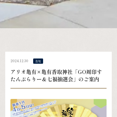
2024.12.30
告知
アリオ亀有×亀有香取神社「GO周印す
たんぷらりー＆七福抽選会」のご案内