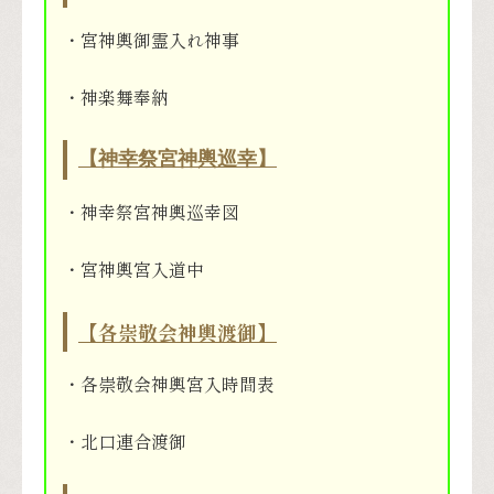
・宮神輿御霊入れ神事
・神楽舞奉納
【神幸祭宮神輿巡幸】
・神幸祭宮神輿巡幸図
・宮神輿宮入道中
【各崇敬会神輿渡御】
・各崇敬会神輿宮入時間表
・北口連合渡御