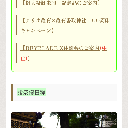
【例大祭御朱印・記念品のご案内】
【アリオ亀有×亀有香取神社 GO周印
キャンペーン】
【BEYBLADE X体験会のご案内
(中
止)
】
諸祭儀日程