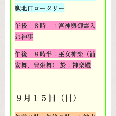
駅北口ロータリー
午後 ８時 ：宮神輿御霊入
れ神事
午後 ８時半：巫女神楽（浦
安舞、豊栄舞） 於：神楽殿
９月１５日（日）