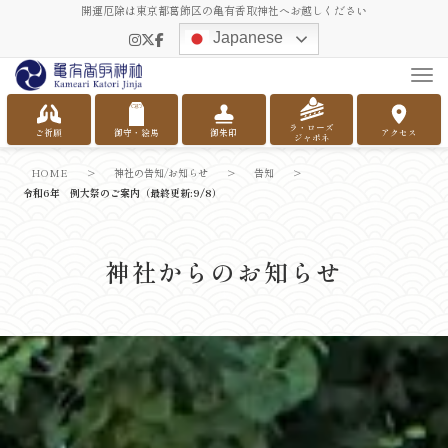
開運厄除は東京都葛飾区の亀有香取神社へお越しください
Japanese
Tog
ラ・ローズ
ご祈願
御守・絵馬
御朱印
アクセス
ジャポネ
HOME
>
神社の告知/お知らせ
>
告知
>
令和6年 例大祭のご案内（最終更新:9/8）
神社からのお知らせ