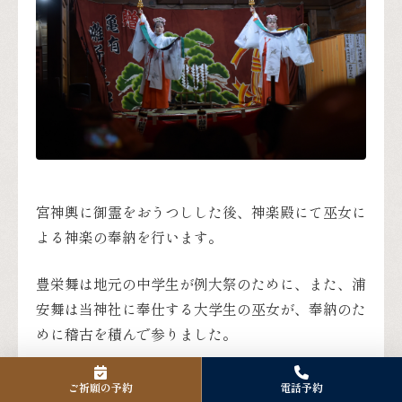
宮神輿に御霊をおうつしした後、神楽殿にて巫女に
よる神楽の奉納を行います。
豊栄舞は地元の中学生が例大祭のために、また、浦
安舞は当神社に奉仕する大学生の巫女が、奉納のた
めに稽古を積んで参りました。
ぜひ、ご覧ください。
ご祈願の予約
電話予約