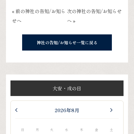
« 前の神社の告知/お知ら
次の神社の告知/お知らせ
せへ
へ »
神社の告知/お知らせ一覧に戻る
大安・戌の日
2026年8月
日
月
火
水
木
金
土