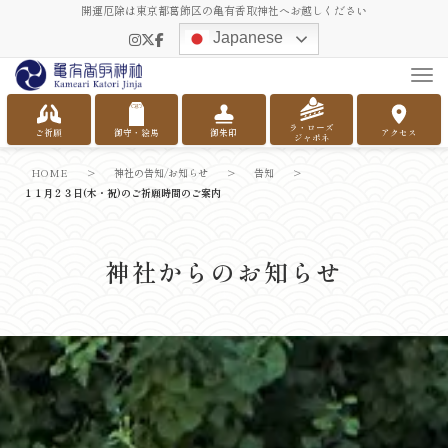
開運厄除は東京都葛飾区の亀有香取神社へお越しください
Japanese
Tog
ラ・ローズ
ご祈願
御守・絵馬
御朱印
アクセス
ジャポネ
HOME
>
神社の告知/お知らせ
>
告知
>
１１月２３日(木・祝)のご祈願時間のご案内
神社からのお知らせ