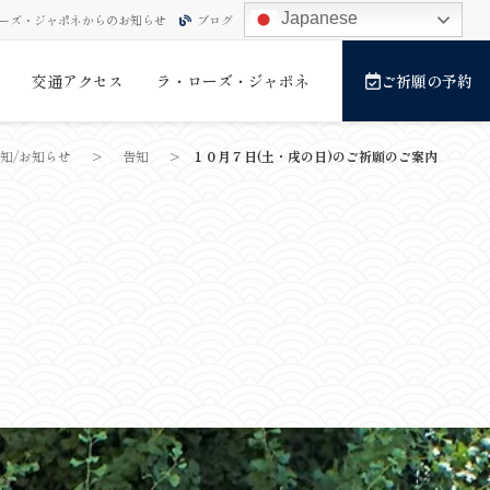
Japanese
ーズ・ジャポネからのお知らせ
ブログ
交通アクセス
ラ・ローズ・ジャポネ
ご祈願の予約
知/お知らせ
>
告知
>
１０月７日(土・戌の日)のご祈願のご案内