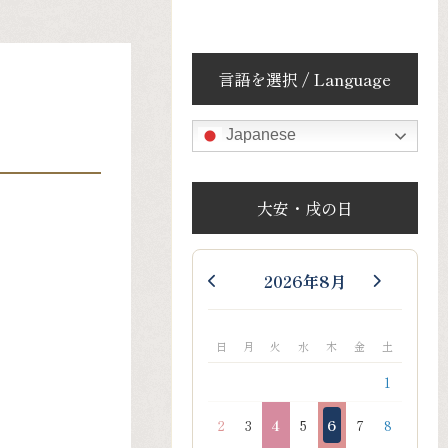
言語を選択 / Language
Japanese
大安・戌の日
2026年8月
日
月
火
水
木
金
土
1
2
3
4
5
6
7
8