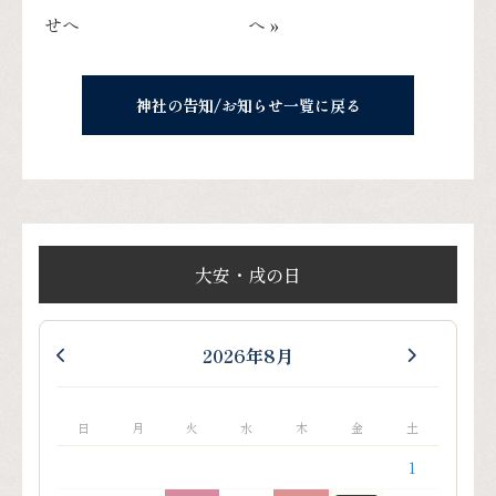
せへ
へ »
神社の告知/お知らせ一覧に戻る
大安・戌の日
2026年8月
日
月
火
水
木
金
土
1