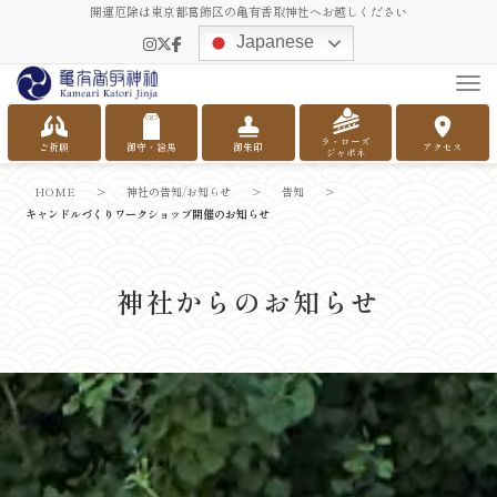
開運厄除は東京都葛飾区の亀有香取神社へお越しください
Japanese
Tog
ラ・ローズ
ご祈願
御守・絵馬
御朱印
アクセス
ジャポネ
HOME
>
神社の告知/お知らせ
>
告知
>
キャンドルづくりワークショップ開催のお知らせ
神社からのお知らせ