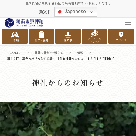
開運厄除は東京都葛飾区の亀有香取神社へお越しください
Japanese
Tog
ラ・ローズ
ご祈願
御守・絵馬
御朱印
アクセス
ジャポネ
HOME
>
神社の告知/お知らせ
>
告知
>
第１０回～鎮守の杜でつながる輪～ 「亀有神社マルシェ」１２月１８日開催！
神社からのお知らせ