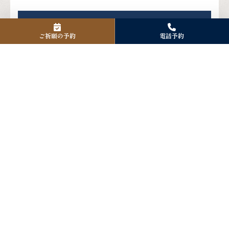
Instagram
ご祈願の予約
電話予約
Facebook
X
アクセス
〒125-0061
東京都葛飾区亀有3-42-24