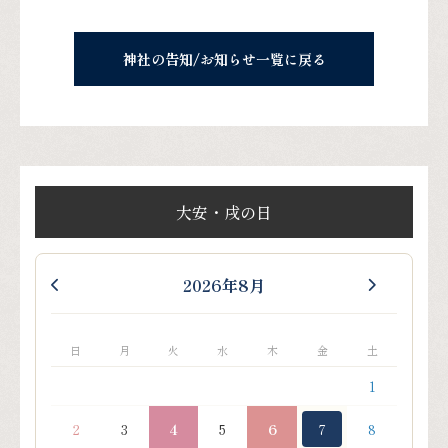
神社の告知/お知らせ一覧に戻る
大安・戌の日
2026年8月
日
月
火
水
木
金
土
1
2
3
4
5
6
7
8