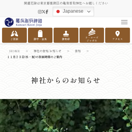
開運厄除は東京都葛飾区の亀有香取神社へお越しください
Japanese
Tog
ラ・ローズ
ご祈願
御守・絵馬
御朱印
アクセス
ジャポネ
HOME
>
神社の告知/お知らせ
>
告知
>
１１月２３日(水・祝)の祈願時間のご案内
神社からのお知らせ