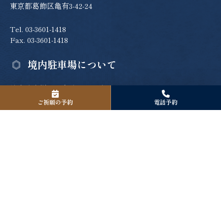
東京都葛飾区亀有3-42-24
Tel. 03-3601-1418
Fax. 03-3601-1418
境内駐車場について
境内駐車場は８台分のご用意がございます。
お宮参り、厄除け、七五三詣、安産祈願などご社殿で祈願を
ご祈願の予約
電話予約
お受けになられる方のみのご利用となります。
ご駐車の際は許可証を発行致しますので、お受付の際にお申
し出下さい。
アクセスの詳細へ