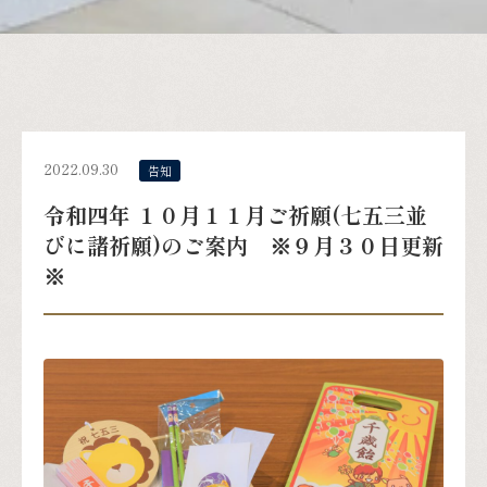
2022.09.30
告知
令和四年 １０月１１月ご祈願(七五三並
びに諸祈願)のご案内 ※９月３０日更新
※