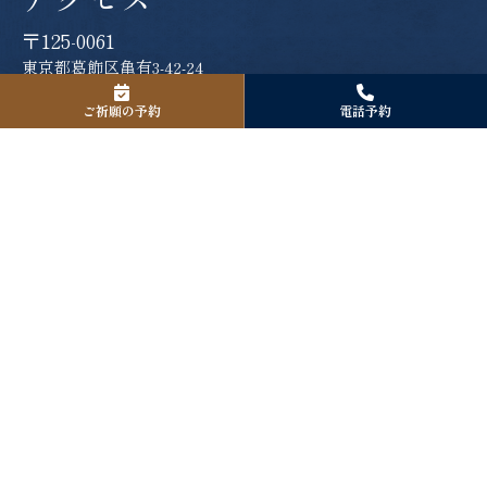
〒125-0061
東京都葛飾区亀有3-42-24
ご祈願の予約
電話予約
Tel. 03-3601-1418
Fax. 03-3601-1418
境内駐車場について
境内駐車場は８台分のご用意がございます。
お宮参り、厄除け、七五三詣、安産祈願などご社殿で祈願を
お受けになられる方のみのご利用となります。
ご駐車の際は許可証を発行致しますので、お受付の際にお申
し出下さい。
アクセスの詳細へ