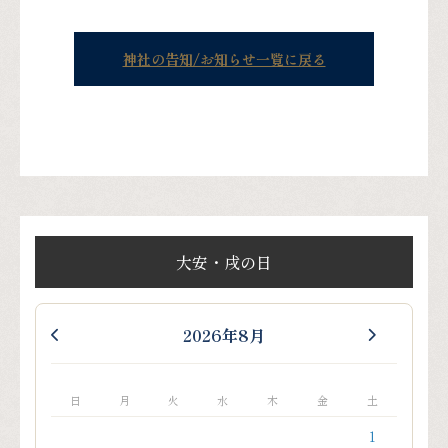
神社の告知/お知らせ一覧に戻る
大安・戌の日
2026年8月
日
月
火
水
木
金
土
1