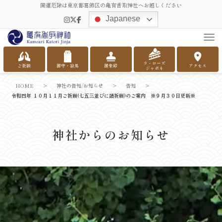
開運厄除は東京都葛飾区の亀有香取神社へお越しください
Japanese
Tog
ラ・ローズ
ご祈願
御守・絵馬
御朱印
アクセス
ジャポネ
HOME
>
神社の告知/お知らせ
>
告知
>
令和四年 １０月１１月ご祈願(七五三並びに諸祈願)のご案内 ※９月３０日更新※
神社からのお知らせ