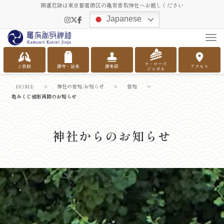
開運厄除は東京都葛飾区の亀有香取神社へお越しください
Japanese
Tog
ラ・ローズ
ご祈願
御守・絵馬
御朱印
アクセス
ジャポネ
HOME
>
神社の告知/お知らせ
>
告知
>
亀みくじ頒布再開のお知らせ
神社からのお知らせ