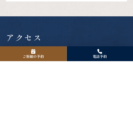
アクセス
〒125-0061
東京都葛飾区亀有3-42-24
ご祈願の予約
電話予約
Tel. 03-3601-1418
Fax. 03-3601-1418
境内駐車場について
境内駐車場は８台分のご用意がございます。
お宮参り、厄除け、七五三詣、安産祈願などご社殿で祈願を
お受けになられる方のみのご利用となります。
ご駐車の際は許可証を発行致しますので、お受付の際にお申