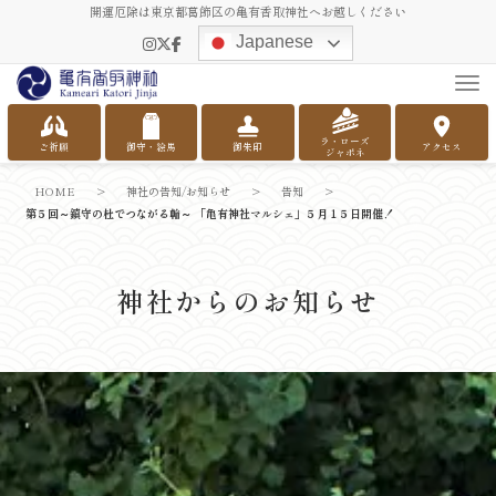
開運厄除は東京都葛飾区の亀有香取神社へお越しください
Japanese
Tog
ラ・ローズ
ご祈願
御守・絵馬
御朱印
アクセス
ジャポネ
HOME
>
神社の告知/お知らせ
>
告知
>
第５回～鎮守の杜でつながる輪～ 「亀有神社マルシェ」５月１５日開催！
神社からのお知らせ