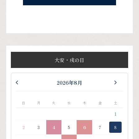
大安・戌の日
2026年8月
日
月
火
水
木
金
土
1
2
3
4
5
6
7
8