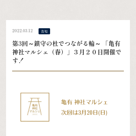
2022.03.12
告知
第3回～鎮守の杜でつながる輪～ 「亀有
神社マルシェ（春）」３月２０日開催で
す！