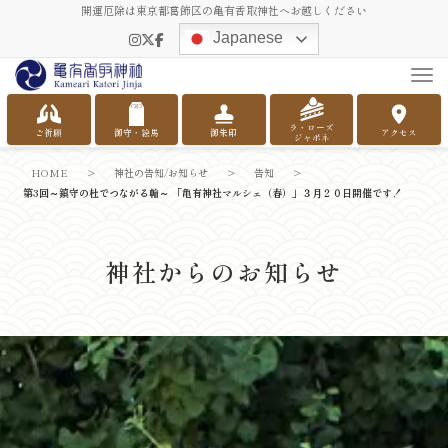
開運厄除は東京都葛飾区の亀有香取神社へお越しください
Japanese
Tog
ラ・ローズ
ご祈願
御守・絵馬
御朱印
アクセス
ジャポネ
HOME
>
神社の告知/お知らせ
>
告知
>
第3回～鎮守の杜でつながる輪～ 「亀有神社マルシェ（春）」３月２０日開催です！
神社からのお知らせ