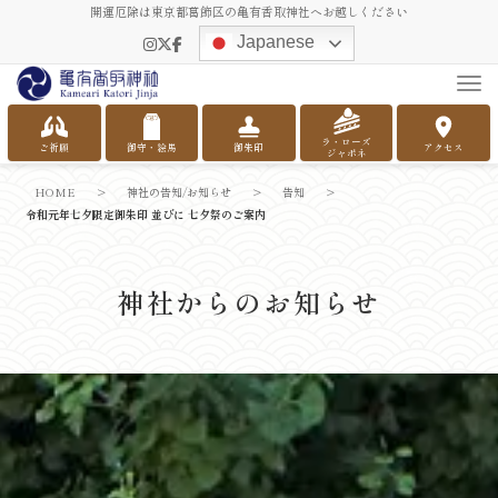
開運厄除は東京都葛飾区の亀有香取神社へお越しください
Japanese
Tog
ラ・ローズ
ご祈願
御守・絵馬
御朱印
アクセス
ジャポネ
HOME
>
神社の告知/お知らせ
>
告知
>
令和元年七夕限定御朱印 並びに 七夕祭のご案内
神社からのお知らせ